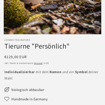
Medien
featured
CONNECTED2NATURE
in
Tierurne "Persönlich"
Modal
öffnen
Normaler
€129,00 EUR
Preis
inkl. MwSt. & kostenlosem
Versand
in DE
Individualisierbar
mit dem
Namen
und ein
Symbol
deiner
Wahl
biologisch abbaubar
Handmade in Germany