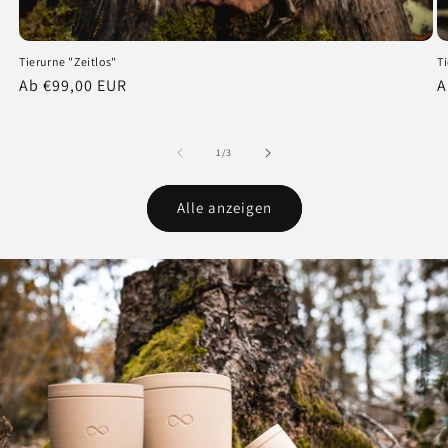
Tierurne "Zeitlos"
T
Normaler
Ab €99,00 EUR
N
A
Preis
P
von
1
/
3
Alle anzeigen