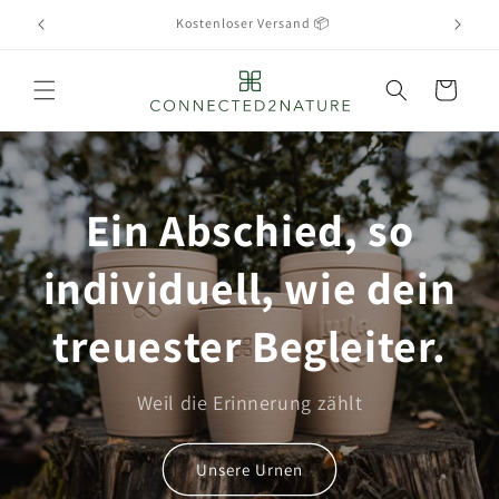
Direkt
zum
Made in Germany 🇩🇪
I
Inhalt
Warenkorb
Ein Abschied, so
individuell, wie dein
treuester Begleiter.
Weil die Erinnerung zählt
Unsere Urnen