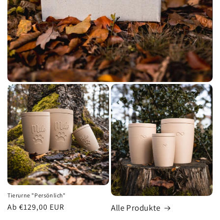
Tierurne "Persönlich"
Normaler
Ab €129,00 EUR
Alle Produkte
Preis