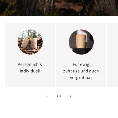
Persönlich &
Für ewig
Individuell
zuhause und auch
vergrabbar
von
1
/
3